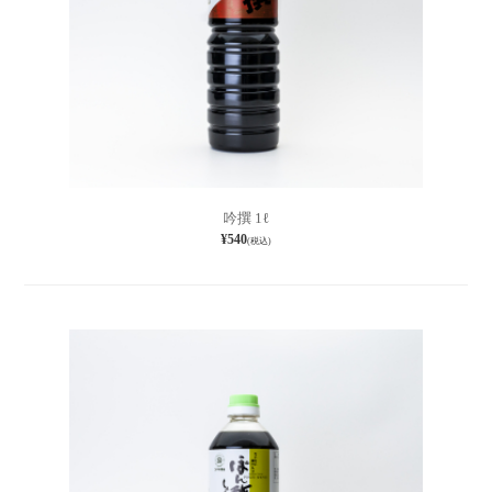
吟撰 1ℓ
¥540
(税込)