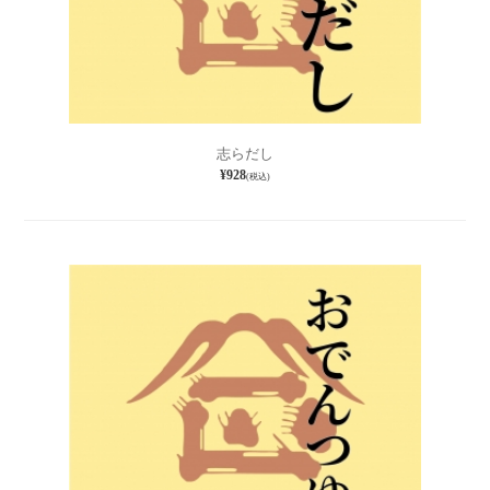
志らだし
¥928
(税込)