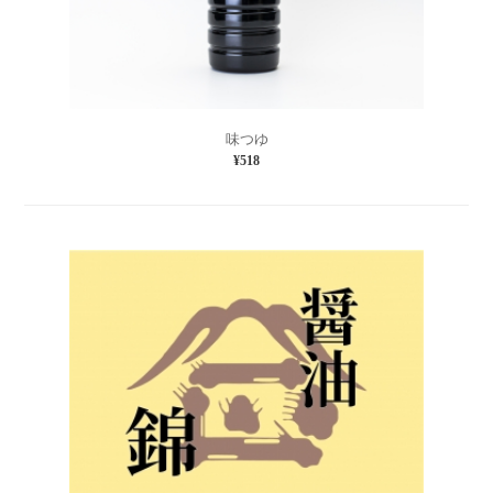
味つゆ
¥518