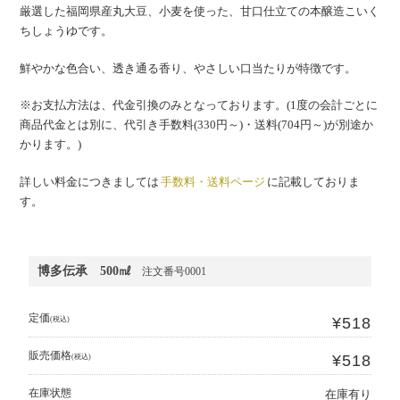
厳選した福岡県産丸大豆、小麦を使った、甘口仕立ての本醸造こいく
ちしょうゆです。
鮮やかな色合い、透き通る香り、やさしい口当たりが特徴です。
※お支払方法は、代金引換のみとなっております。(1度の会計ごとに
商品代金とは別に、代引き手数料(330円～)・送料(704円～)が別途か
かります。)
詳しい料金につきましては
手数料・送料ページ
に記載しておりま
す。
博多伝承 500㎖
注文番号0001
定価
¥518
(税込)
販売価格
¥518
(税込)
在庫状態
在庫有り