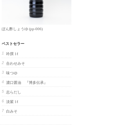
ぽん酢しょうゆ (pp-006)
ベストセラー
吟撰 1ℓ
合わせみそ
味つゆ
濃口醤油 『博多伝承』
志らだし
淡紫 1ℓ
白みそ