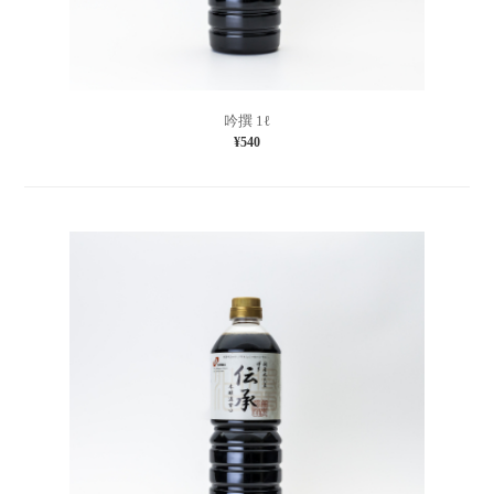
吟撰 1ℓ
¥540